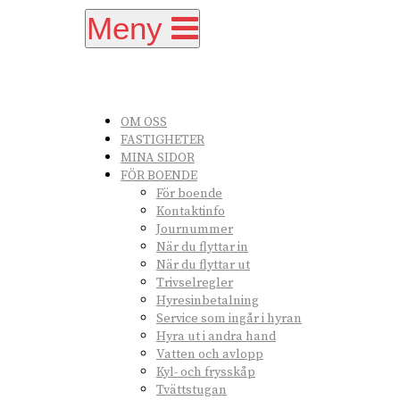
Meny
OM OSS
FASTIGHETER
MINA SIDOR
FÖR BOENDE
För boende
Kontaktinfo
Journummer
När du flyttar in
När du flyttar ut
Trivselregler
Hyresinbetalning
Service som ingår i hyran
Hyra ut i andra hand
Vatten och avlopp
Kyl- och frysskåp
Tvättstugan