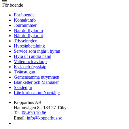
För boende
För boende
Kontaktinfo
Journummer
När du flyttar in
När du flyttar ut
Trivselregler
Hyresinbetalning
Service som ingår i hyran
Hyra ut i andra hand
Vatten och avlopp
Kyl- och frysskåp
Tvättstugan
Gemensamma utrymmen
Blanketter och Manualer
Skadedjur
Lite kuriosa om Norrtälje
Kopparhus AB
Hamnvägen 8 - 183 57 Täby
Tel.
08-630 10 66
Email:
info@kopparhus.se