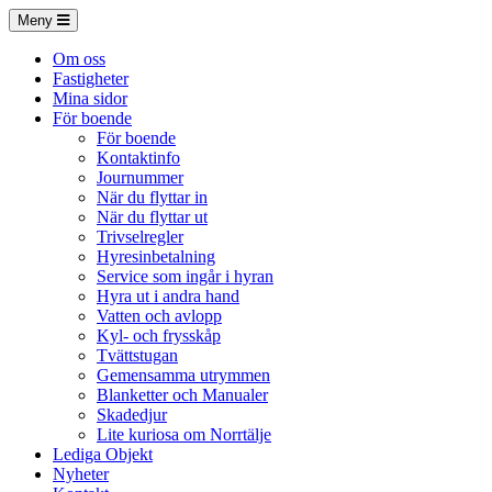
Meny
Om oss
Fastigheter
Mina sidor
För boende
För boende
Kontaktinfo
Journummer
När du flyttar in
När du flyttar ut
Trivselregler
Hyresinbetalning
Service som ingår i hyran
Hyra ut i andra hand
Vatten och avlopp
Kyl- och frysskåp
Tvättstugan
Gemensamma utrymmen
Blanketter och Manualer
Skadedjur
Lite kuriosa om Norrtälje
Lediga Objekt
Nyheter