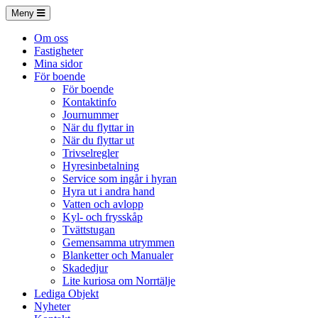
Meny
Om oss
Fastigheter
Mina sidor
För boende
För boende
Kontaktinfo
Journummer
När du flyttar in
När du flyttar ut
Trivselregler
Hyresinbetalning
Service som ingår i hyran
Hyra ut i andra hand
Vatten och avlopp
Kyl- och frysskåp
Tvättstugan
Gemensamma utrymmen
Blanketter och Manualer
Skadedjur
Lite kuriosa om Norrtälje
Lediga Objekt
Nyheter