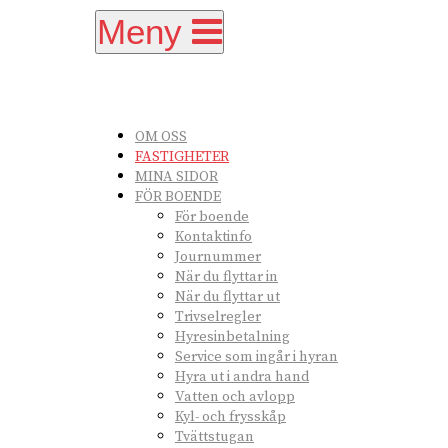
Meny
OM OSS
FASTIGHETER
MINA SIDOR
FÖR BOENDE
För boende
Kontaktinfo
Journummer
När du flyttar in
När du flyttar ut
Trivselregler
Hyresinbetalning
Service som ingår i hyran
Hyra ut i andra hand
Vatten och avlopp
Kyl- och frysskåp
Tvättstugan