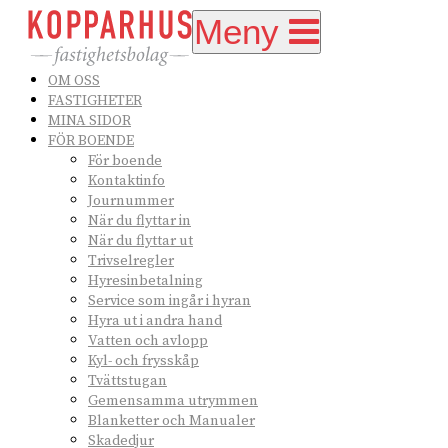
Meny
OM OSS
FASTIGHETER
MINA SIDOR
FÖR BOENDE
För boende
Kontaktinfo
Journummer
När du flyttar in
När du flyttar ut
Trivselregler
Hyresinbetalning
Service som ingår i hyran
Hyra ut i andra hand
Vatten och avlopp
Kyl- och frysskåp
Tvättstugan
Gemensamma utrymmen
Blanketter och Manualer
Skadedjur